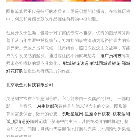
图形筹算师不仅是技巧的本质者，更是创意的传播者。在筹算历程
中，创意和灵感是鼓吹作品握住前行的中枢能源。
创意开头于生涯，也源于对宇宙的专有不雅察。优秀的图形筹算师
善于从当年生涯中捕捉细节，将粗拙的事物滚动为富裕推崇力的筹
算元素。无论是当然气候、城市缔造，照旧东说念主文故事，齐能
成为引发灵感的起源。通过握住的不雅察与想考，
推广员科技
筹算
师未必将概括的观点具象化，
郸城鲜花速递-郸城同城送鲜花-郸城
鲜花订购
创造出具有感染力的作品。
北京晟金元科技有限公司
灵感则常常在不经意间莅临。它可能来自一次偶然的旅行、一部电
影、一首音乐，
AI生财部落
致使是与他东说念主的交谈。图形筹
算师需要保合手敞开的心态，
凯旺星座网-星座今日桃花_桃花运测
试_感情运势
随时记载下脑海中的主张，以便在稳健的时机进行整
合与长远。同期，灵感也需要握住地打磨与完善，才调滚动为果然
有价值的筹算。