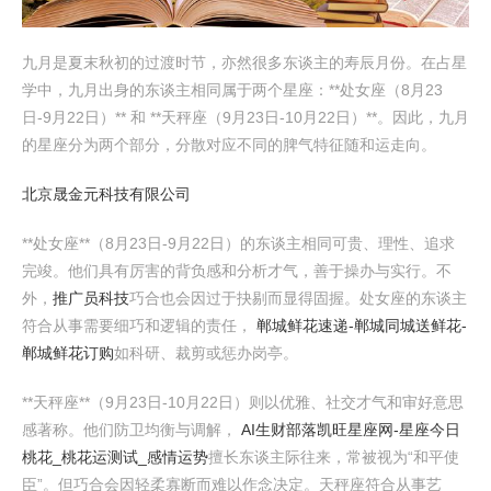
九月是夏末秋初的过渡时节，亦然很多东谈主的寿辰月份。在占星
学中，九月出身的东谈主相同属于两个星座：**处女座（8月23
日-9月22日）** 和 **天秤座（9月23日-10月22日）**。因此，九月
的星座分为两个部分，分散对应不同的脾气特征随和运走向。
北京晟金元科技有限公司
**处女座**（8月23日-9月22日）的东谈主相同可贵、理性、追求
完竣。他们具有厉害的背负感和分析才气，善于操办与实行。不
外，
推广员科技
巧合也会因过于抉剔而显得固握。处女座的东谈主
符合从事需要细巧和逻辑的责任，
郸城鲜花速递-郸城同城送鲜花-
郸城鲜花订购
如科研、裁剪或惩办岗亭。
**天秤座**（9月23日-10月22日）则以优雅、社交才气和审好意思
感著称。他们防卫均衡与调解，
AI生财部落
凯旺星座网-星座今日
桃花_桃花运测试_感情运势
擅长东谈主际往来，常被视为“和平使
臣”。但巧合会因轻柔寡断而难以作念决定。天秤座符合从事艺