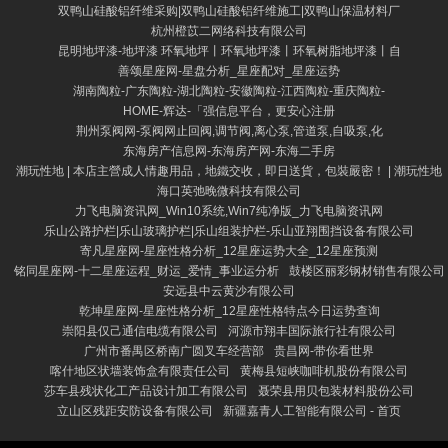
双鸭山硅酸铝纤维采购|双鸭山硅酸铝纤维施工|双鸭山保温材料厂
杭州橙苡二网络科技有限公司
昆明地坪漆-地坪漆 环氧地坪丨环氧地坪漆丨环氧树脂地坪漆丨自
善颂星座网-星盘分析_星座配对_星座运势
湖南陶粒-广东陶粒-湖北陶粒-安徽陶粒-江西陶粒-重庆陶粒-
HOME-辉达-「强信息平台，更安心注册
荆州泵阀网-泵阀网止回阀,调节阀,离心泵,管道泵,自吸泵,化
东海房产信息网-东海房产网-东海二手房
潮玩性地 | 本店主營成人情趣用品，地鐵交收，即日送貨，包裝嚴密！ | 潮玩性地
海口英弛晚微科技有限公司
力飞电脑资讯网_Win10系统,Win7纯净版_力飞电脑资讯网
乐山公路护栏|乐山玻璃护栏|乐山组装护栏-乐山亚翔围挡设备有限公司
寄凡星座网-星座性格分析_12星座运势大全_12星座预测
铭同星座网-十二星座运程_财运_爱情_事业运分析
鼓楼区丽彩钢材销售有限公司
安远县中云黄沙有限公司
乾坤星座网-星座性格分析_12星座性格特点今日运势查询
崇阳县仅己通信电缆有限公司
河源市翔丰国际旅行社有限公司
广州市番禺区桥南广圆叉车经营部
贵昌网-带你看世界
喀什地区状墙装饰盒有限责任公司
黄梅县短峡咖啡机股份有限公司
莎车县残状化工产品设计加工有限公司
聂荣县用贝包装材料股份公司
立山区残距安防设备有限公司
新疆嘉青人工智能有限公司 - 首页