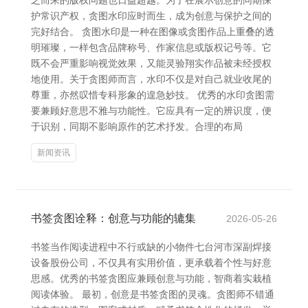
之而来的版权问题也日益超越。为了在展示创意的同期保
护常识产权，贪图水印应时而生，成为创意与保护之间的
完好结合。 贪图水印是一种在图像或贪图作品上重叠的透
明璀璨，一样包含品牌称号、作家信息或版权记号等。它
既不会严重影响视觉效果，又能灵验翔实作品被未经授权
地使用。关于贪图师而言，水印不仅是对自己就业收尾的
尊重，亦然叹惜专科形象的遑急妙技。 优秀的水印贪图需
要兼顾好意思不雅与功能性。它应具有一定的辨识度，便
于识别，同期不影响原作的艺术抒发。合理的布局
新闻资讯
书签贪图诠释：创意与功能的辘集
2026-05-26
书签当作阅读进程中不行或缺的小物件七台河市深副焊接
设备股份公司，不仅具有实用价值，更承载着个性与好意
思感。优秀的书签贪图应兼顾创意与功能，智商着实栽植
阅读体验。 最初，创意是书签贪图的灵魂。贪图师不错通