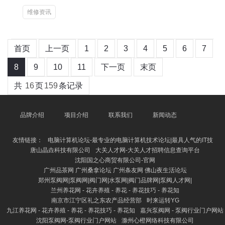
维修资讯
首页
上一页
1
2
3
4
5
6
7
8
9
10
11
下一页
末页
共
16
页
159
条记录
品牌介绍
项目介绍
联系我们
新闻动态
友情链接：
电脑计算机论坛-最专业的电脑计算机技术论坛|最具人气的IT技
唐山晶垚科技有限公司
大关人才网-大关人才招聘信息查询平台
沈阳国之心商贸有限公司-官网
广州品茶网 广州桑拿论坛 广州条友网 佛山夜生活论坛
郑州泵阀网|泵阀网|阀门网|水泵网|阀门品牌网|泵阀人才网|
兰州养花网 - 花卉养殖 - 养花 - 养花技巧 - 养花知
南京市江宁区礼之东农产品经营部
时来运转YG
九江养花网 - 花卉养殖 - 养花 - 养花技巧 - 养花知
嘉兴泵阀网 - 泵阀行业门户网站
沈阳泵阀网-泵阀行业门户网站
滁州心橙网络科技有限公司