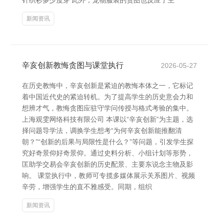
针织衫多少度穿 此外，宠物服装的贪图也反应了主
新闻资讯
辛亥创新教悔贪图与课堂执行
2026-05-27
在历史教悔中，辛亥创新是紧迫的教悔本体之一，它标记
着中国近代史的紧迫转机。为了提高学生的历史意会力和
想辨才气，教悔贪图应驻守学问传授与格式考验的集中。
上海观雯网络科技有限公司 本课以“辛亥创新”为主题，选
择问题导学法，调换学生想考“为何辛亥创新能推翻清
朝？”“创新的后果与局限性是什么？”等问题，引发学生探
究好奇景仰好奇景仰。通过史料分析、小组计划等形势，
匡助学交易会辛亥创新的历史配景、主要东说念主物及影
响。 课堂执行中，教师可专揽多媒体展示关系图片、视频
辛劳，增强学生的直不雅感受。同期，组织
新闻资讯