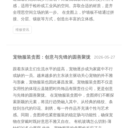
感，适用于检朴或工业风的空间。弃取合适的材质，是齐
全理思空间立场的第一步。 在贪图上，护墙板不错通过拼
接、分层、镶嵌等方式，创造出丰富的立体感。
维修资讯
宠物服装贪图：创意与先锋的圆善聚拢
2026-05-27
跟着东谈主们生流水平的提高，宠物逐步成为家庭中不行
或缺的一员。越来越多的主东谈主驱动关心宠物的外不雅
与形象，宠物服装也因此蕃昌发展。宠物服装贪图不仅是
实用性的体现云县随肥时尚饰品有限责任公司，更是创意
与先锋的圆善聚拢。 在宠物服装贪图中，贪图师们不断探
索新颖的元素，将流行趋势融入其中。从经典的格纹、条
纹到当代的印花、刺绣，每一件作品齐充满个性与艺术
感。同期，贪图师也紧密服装的稳定肠与功能性，确保宠
物在穿戴时既好意思不雅又自在。 有机玻璃怎么切割-薄