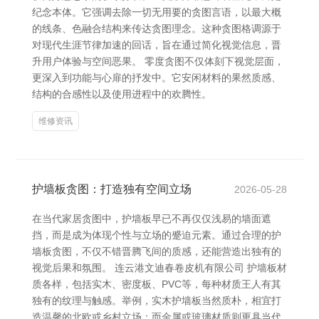
纪念本体。它强调去除一切无用要的贪图言语，以最大概
的线条、色融合结构来传达贪图理念。这种贪图格调源于
对现代生涯节律加速的回话，旨在通过简化视觉信息，晋
升用户体验与空间恶果。 零度贪图不仅体刻下视觉层面，
更深入到功能与心扉的抒发中。它安闲材料的果然质感、
结构的合感性以及使用进程中的欢腾性。
维修资讯
护墙板贪图：打造独有空间立场
2026-05-28
在当代家居贪图中，护墙板早已不再仅仅浅易的墙面遮
挡，而是成为体现个性与立场的蹙迫元素。通过合理的护
墙板贪图，不仅不错晋腾飞间的质感，还能营造出独有的
视觉后果和氛围。 连云港文迪春卷皮机有限公司 护墙板材
质各样，包括实木、密度板、PVC等，每种材质王人有其
独有的纹理与触感。举例，实木护墙板当然质朴，相宜打
造温馨的北欧或乡村立场；而金属或玻璃材质则更具当代