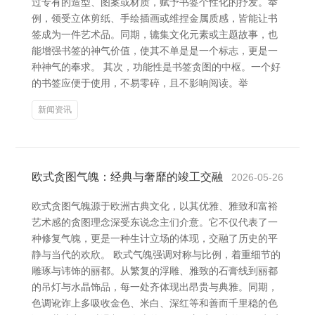
过专有的造型、图案或材质，赋予书签个性化的抒发。举
例，领受立体剪纸、手绘插画或维捏金属质感，皆能让书
签成为一件艺术品。同期，辘集文化元素或主题故事，也
能增强书签的神气价值，使其不单是是一个标志，更是一
种神气的奉求。 其次，功能性是书签贪图的中枢。一个好
的书签应便于使用，不易零碎，且不影响阅读。举
新闻资讯
欧式贪图气魄：经典与奢靡的竣工交融
2026-05-26
欧式贪图气魄源于欧洲古典文化，以其优雅、雅致和富裕
艺术感的贪图理念深受东说念主们介意。它不仅代表了一
种修复气魄，更是一种生计立场的体现，交融了历史的平
静与当代的欢欣。 欧式气魄强调对称与比例，着重细节的
雕琢与讳饰的丽都。从繁复的浮雕、雅致的石膏线到丽都
的吊灯与水晶饰品，每一处齐体现出昂贵与典雅。同期，
色调讹诈上多吸收金色、米白、深红等和善而千里稳的色