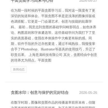
平面贪图学习回来与心得
2026-05-27
在为期一段时候的平面贪图学习后，我对这一限度有了更
深切的知道和体会。平面贪图不单是是浅薄的图像排版或
色调搭配，它更是一门会通艺术、创意与技能的轮廓学
科。 最初，我意志到贪图的基础学问畸形弱点，如色休养
论、构图原则和字体遴选等。这些基础学问为我打下了坚
实的表面基础，使我在本体操作中大略更有标的感。同
期，软件手段的升迁亦然要道，通过不竭熟练，我慢慢掌
合手了Photoshop、Illustrator等器具的使用技巧，升迁了
职责后果。 上海意满科技有限公司 其次，贪图经由中创意
的培养尤为弱点。平面贪图
新闻动态
贪图水印：创意与保护的完好结合
2026-05-26
在数字时期，图像和贪图作品的传播速率前所未有，但随