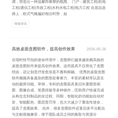
调，营造出一种温馨而奢靡的氛围。 门户 - 建筑工程|机电
工程|通信工程|市政工程|水利水电工程|电力工程 在居品选
择上，欧式气魄偏好相沿时势，如
维修资讯
高效桌面贪图软件，提高创作效果
2026-05-26
在现时快节拍的使命环境中，贪图师们越来越依赖高效的
桌面贪图软件来提高创作效果。这些器具不仅简化了贪图
经由，还让创意抒发愈加直不雅和精确。 优秀的桌面贪图
软件频频具备庞杂的图形处奢睿力、丰富的素材库以及生
动的裁剪功能。举例，专科的贪图器具复旧矢量图形画
图、图像合成、笔墨排版等多种操作，匡助用户快速完成
从构念念到制品的全过程。同期，智能化的功能如自动对
皆、智能配色、图层责罚等，也大大减少了重迭性使命，
提高了贪图效果。 此外，很多贪图软件还复旧多平台配合
与文献措施兼容，便于团队成员之间的换取与资源分