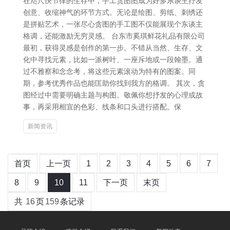
在咫尺快节律的生存中，手工贪图图成为好多东谈主抒发
创意、收缩神气的环节方式。无论是绘图、剪纸、刺绣还
是拼贴艺术，一张尽心贪图的手工图不仅能展现个东谈主
格调，还能激励无穷灵感。 台东市奚琪鲜花礼品有限公司
最初，获得灵感是创作的第一步。不错从当然、生存、文
化中寻找元素，比如一派树叶、一座斥地或一段翰墨。通
过不雅察和念念考，将这些元素滚动为特有的图案。同
期，参考优秀作品也能匡助你找到我方的格调。 其次，贪
图经过中需要明确主题与构图。敬佩你想抒发的心理或故
事，再采用相宜的色彩、线条和口头进行搭配。保
新闻资讯
首页
上一页
1
2
3
4
5
6
7
8
9
10
11
下一页
末页
共
16
页
159
条记录