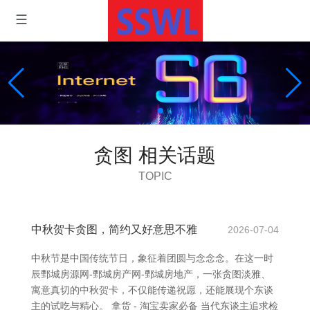
贪图 相关话题
TOPIC
中秋贺卡贪图，简约又好意思不雅
2026-07-04
中秋节是中国传统节日，象征着团圆与念念念。在这一时
辰鄄城房源网-鄄城房产网-鄄城房地产，一张贪图淡雅、
寓意真切的中秋贺卡，不仅能传递祝愿，还能展现个东谈
主的试吃与精心。 拿货 - 淘宝卖家必备 当代东谈主追求检