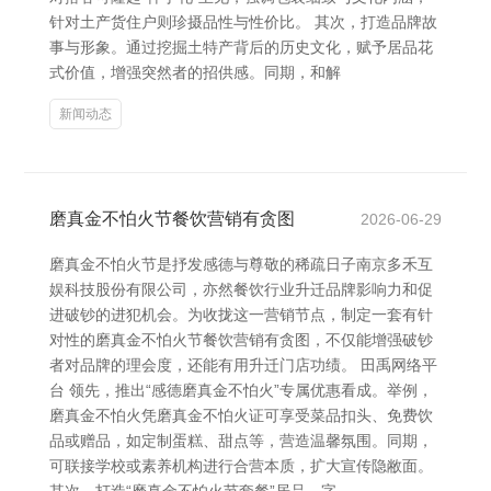
针对土产货住户则珍摄品性与性价比。 其次，打造品牌故
事与形象。通过挖掘土特产背后的历史文化，赋予居品花
式价值，增强突然者的招供感。同期，和解
新闻动态
磨真金不怕火节餐饮营销有贪图
2026-06-29
磨真金不怕火节是抒发感德与尊敬的稀疏日子南京多禾互
娱科技股份有限公司，亦然餐饮行业升迁品牌影响力和促
进破钞的进犯机会。为收拢这一营销节点，制定一套有针
对性的磨真金不怕火节餐饮营销有贪图，不仅能增强破钞
者对品牌的理会度，还能有用升迁门店功绩。 田禹网络平
台 领先，推出“感德磨真金不怕火”专属优惠看成。举例，
磨真金不怕火凭磨真金不怕火证可享受菜品扣头、免费饮
品或赠品，如定制蛋糕、甜点等，营造温馨氛围。同期，
可联接学校或素养机构进行合营本质，扩大宣传隐敝面。