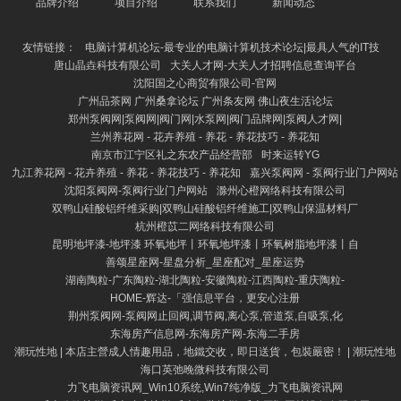
品牌介绍
项目介绍
联系我们
新闻动态
友情链接：
电脑计算机论坛-最专业的电脑计算机技术论坛|最具人气的IT技
唐山晶垚科技有限公司
大关人才网-大关人才招聘信息查询平台
沈阳国之心商贸有限公司-官网
广州品茶网 广州桑拿论坛 广州条友网 佛山夜生活论坛
郑州泵阀网|泵阀网|阀门网|水泵网|阀门品牌网|泵阀人才网|
兰州养花网 - 花卉养殖 - 养花 - 养花技巧 - 养花知
南京市江宁区礼之东农产品经营部
时来运转YG
九江养花网 - 花卉养殖 - 养花 - 养花技巧 - 养花知
嘉兴泵阀网 - 泵阀行业门户网站
沈阳泵阀网-泵阀行业门户网站
滁州心橙网络科技有限公司
双鸭山硅酸铝纤维采购|双鸭山硅酸铝纤维施工|双鸭山保温材料厂
杭州橙苡二网络科技有限公司
昆明地坪漆-地坪漆 环氧地坪丨环氧地坪漆丨环氧树脂地坪漆丨自
善颂星座网-星盘分析_星座配对_星座运势
湖南陶粒-广东陶粒-湖北陶粒-安徽陶粒-江西陶粒-重庆陶粒-
HOME-辉达-「强信息平台，更安心注册
荆州泵阀网-泵阀网止回阀,调节阀,离心泵,管道泵,自吸泵,化
东海房产信息网-东海房产网-东海二手房
潮玩性地 | 本店主營成人情趣用品，地鐵交收，即日送貨，包裝嚴密！ | 潮玩性地
海口英弛晚微科技有限公司
力飞电脑资讯网_Win10系统,Win7纯净版_力飞电脑资讯网