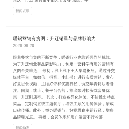
其次，打造“磨真金不怕火节套餐”居品。字
新闻资讯
暖锅营销有贪图：升迁销量与品牌影响力
2026-06-29
跟着餐饮市集的不断竞争，暖锅行业也靠近强烈的挑战。
为了升迁销量和品牌影响力，制定一套科学有用的营销有
贪图至关垂危。 最初，线上线下王人集是枢纽。通过外交
媒体平台（如微信、抖音、小红书）进行实质营销，发布
好意思食视频、主顾好评和优惠行径，诱惑年青耗尽者眷
注。同期，线上订餐平台合营，推出限时扣头或套餐优
惠，升迁到店率。 其次，打造各异化体验。不错推出特点
菜品、定制锅底或主题餐厅，增强主顾的用餐体验，酿成
口碑传播。此外，举办暖锅节、好意思食主题行径，增多
品牌曝光度。 再者，会员体系和用户运营不行冷落
新闻动态