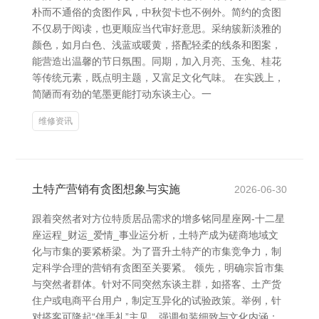
朴而不通俗的贪图作风，中秋贺卡也不例外。简约的贪图
不仅易于阅读，也更顺应当代审好意思。采纳簇新淡雅的
颜色，如月白色、浅蓝或暖黄，搭配轻柔的线条和图案，
能营造出温馨的节日氛围。同期，加入月亮、玉兔、桂花
等传统元素，既点明主题，又富足文化气味。 在实践上，
简陋而有劲的笔墨更能打动东谈主心。一
维修资讯
土特产营销有贪图想象与实施
2026-06-30
跟着突然者对方位特质居品需求的增多铭同星座网-十二星
座运程_财运_爱情_事业运分析，土特产成为磋商地域文
化与市集的要紧桥梁。为了晋升土特产的市集竞争力，制
定科学合理的营销有贪图至关要紧。 领先，明确宗旨市集
与突然者群体。针对不同突然东谈主群，如搭客、土产货
住户或电商平台用户，制定互异化的试验政策。举例，针
对搭客可隆起“伴手礼”主见，强调包装细致与文化内涵；