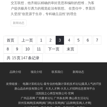
交互联想，他齐能以精确的审好意思和编削的想维，为客
户提供极具引诱力的视觉处治有联想。 在责任中，李晨历
久坚捏“创意源于生存，专科确立品性”的理念
新闻动态
首页
上一页
1
2
3
4
5
6
7
8
9
10
11
下一页
末页
共
15
页
147
条记录
品牌介绍
项目介绍
联系我们
新闻动态
友情链接：
电脑计算机论坛-最专业的电脑计算机技术论坛|最具人气的IT技
唐山晶垚科技有限公司
大关人才网-大关人才招聘信息查询平台
沈阳国之心商贸有限公司-官网
广州品茶网 广州桑拿论坛 广州条友网 佛山夜生活论坛
郑州泵阀网|泵阀网|阀门网|水泵网|阀门品牌网|泵阀人才网|