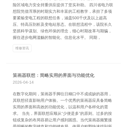
险区域电力安全持重供应提供了坚实补助。 四川省电力联
想院凭借浑厚的时期实力和丰富的工程教学，承担了多项
要紧输变电工程的联想任务，涵盖500千伏及以上超高
压、特高压剖析及变电站形态。在联想流程中，该院长久
坚抓科学谋划、绿色环保的理念，细心时期改革与期骗，
握住进步电网滥觞的智能化、信息化水平。 同期，
维修资讯
策画器联想：简略实用的界面与功能优化
2026-04-14
在数字化期间，策画器手脚往日糊口中不成或缺的器用，
其联想径直影响用户体验。一个优秀的策画器应具备简略
实用的界面和高效的功能优化，以温和用户各样化的需
求。 当先，界面联想应顺从“少便是多”的原则。过多的按
钮或复杂的布局容易让用户感到困惑。当代策画器频繁接
受明晰的数字键盘和功能键布局，使用户粗野快速找到所