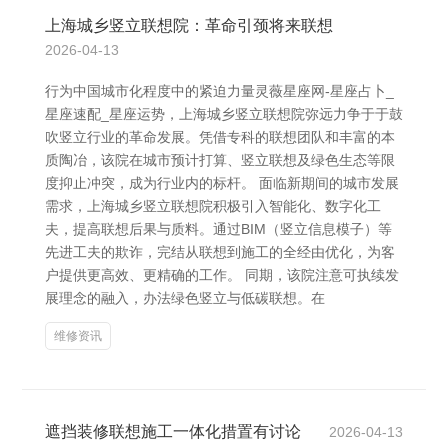
上海城乡竖立联想院：革命引颈将来联想
2026-04-13
行为中国城市化程度中的紧迫力量灵薇星座网-星座占卜_
星座速配_星座运势，上海城乡竖立联想院弥远力争于于鼓
吹竖立行业的革命发展。凭借专科的联想团队和丰富的本
质陶冶，该院在城市预计打算、竖立联想及绿色生态等限
度抑止冲突，成为行业内的标杆。 面临新期间的城市发展
需求，上海城乡竖立联想院积极引入智能化、数字化工
夫，提高联想后果与质料。通过BIM（竖立信息模子）等
先进工夫的欺诈，完结从联想到施工的全经由优化，为客
户提供更高效、更精确的工作。 同期，该院注意可执续发
展理念的融入，办法绿色竖立与低碳联想。在
维修资讯
遮挡装修联想施工一体化措置有讨论
2026-04-13