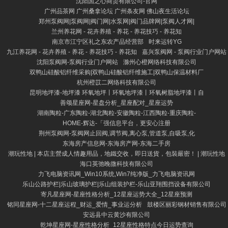
沈阳国之心商贸有限公司-官网
广州品茶网 广州桑拿论坛 广州条友网 佛山夜生活论坛
郑州泵阀网|泵阀网|阀门网|水泵网|阀门品牌网|泵阀人才网|
兰州养花网 - 花卉养殖 - 养花 - 养花技巧 - 养花知
南京市江宁区礼之东农产品经营部
时来运转YG
九江养花网 - 花卉养殖 - 养花 - 养花技巧 - 养花知
嘉兴泵阀网 - 泵阀行业门户网站
沈阳泵阀网-泵阀行业门户网站
滁州心橙网络科技有限公司
双鸭山硅酸铝纤维采购|双鸭山硅酸铝纤维施工|双鸭山保温材料厂
杭州橙苡二网络科技有限公司
昆明地坪漆-地坪漆 环氧地坪丨环氧地坪漆丨环氧树脂地坪漆丨自
善颂星座网-星盘分析_星座配对_星座运势
湖南陶粒-广东陶粒-湖北陶粒-安徽陶粒-江西陶粒-重庆陶粒-
HOME-辉达-「强信息平台，更安心注册
荆州泵阀网-泵阀网止回阀,调节阀,离心泵,管道泵,自吸泵,化
东海房产信息网-东海房产网-东海二手房
潮玩性地 | 本店主營成人情趣用品，地鐵交收，即日送貨，包裝嚴密！ | 潮玩性地
海口英弛晚微科技有限公司
力飞电脑资讯网_Win10系统,Win7纯净版_力飞电脑资讯网
乐山公路护栏|乐山玻璃护栏|乐山组装护栏-乐山亚翔围挡设备有限公司
寄凡星座网-星座性格分析_12星座运势大全_12星座预测
铭同星座网-十二星座运程_财运_爱情_事业运分析
鼓楼区丽彩钢材销售有限公司
安远县中云黄沙有限公司
乾坤星座网-星座性格分析_12星座性格特点今日运势查询