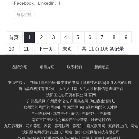
Facebook、LinkedIn、I
维修资讯
首页
1
2
3
4
5
6
7
8
9
10
11
下一页
末页
共
11
页
106
条记录
品牌介绍
项目介绍
联系我们
新闻动态
友情链接：
电脑计算机论坛-最专业的电脑计算机技术论坛|最具人气的IT技
唐山晶垚科技有限公司
大关人才网-大关人才招聘信息查询平台
沈阳国之心商贸有限公司-官网
广州品茶网 广州桑拿论坛 广州条友网 佛山夜生活论坛
郑州泵阀网|泵阀网|阀门网|水泵网|阀门品牌网|泵阀人才网|
兰州养花网 - 花卉养殖 - 养花 - 养花技巧 - 养花知
南京市江宁区礼之东农产品经营部
时来运转YG
九江养花网 - 花卉养殖 - 养花 - 养花技巧 - 养花知
嘉兴泵阀网 - 泵阀行业门户网站
沈阳泵阀网-泵阀行业门户网站
滁州心橙网络科技有限公司
双鸭山硅酸铝纤维采购|双鸭山硅酸铝纤维施工|双鸭山保温材料厂