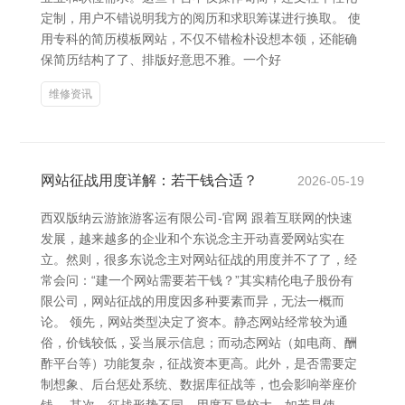
定制，用户不错说明我方的阅历和求职筹谋进行换取。 使
用专科的简历模板网站，不仅不错检朴设想本领，还能确
保简历结构了了、排版好意思不雅。一个好
维修资讯
网站征战用度详解：若干钱合适？
2026-05-19
西双版纳云游旅游客运有限公司-官网 跟着互联网的快速
发展，越来越多的企业和个东说念主开动喜爱网站实在
立。然则，很多东说念主对网站征战的用度并不了了，经
常会问：“建一个网站需要若干钱？”其实精伦电子股份有
限公司，网站征战的用度因多种要素而异，无法一概而
论。 领先，网站类型决定了资本。静态网站经常较为通
俗，价钱较低，妥当展示信息；而动态网站（如电商、酬
酢平台等）功能复杂，征战资本更高。此外，是否需要定
制想象、后台惩处系统、数据库征战等，也会影响举座价