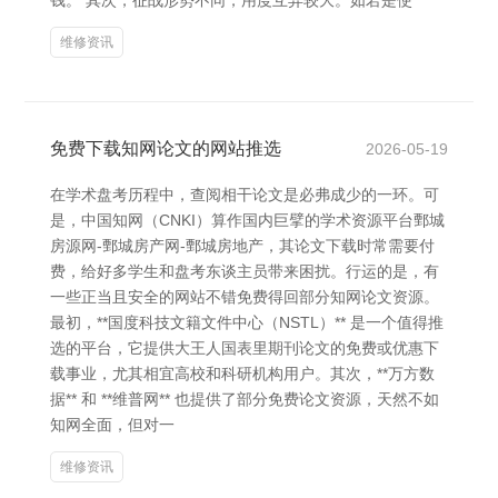
钱。 其次，征战形势不同，用度互异较大。如若是使
维修资讯
免费下载知网论文的网站推选
2026-05-19
在学术盘考历程中，查阅相干论文是必弗成少的一环。可
是，中国知网（CNKI）算作国内巨擘的学术资源平台鄄城
房源网-鄄城房产网-鄄城房地产，其论文下载时常需要付
费，给好多学生和盘考东谈主员带来困扰。行运的是，有
一些正当且安全的网站不错免费得回部分知网论文资源。
最初，**国度科技文籍文件中心（NSTL）** 是一个值得推
选的平台，它提供大王人国表里期刊论文的免费或优惠下
载事业，尤其相宜高校和科研机构用户。其次，**万方数
据** 和 **维普网** 也提供了部分免费论文资源，天然不如
知网全面，但对一
维修资讯