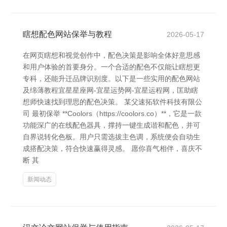
瞎想配色网站保举与教程
2026-05-17
在网页瞎想和视觉创作中，配色决策是影响全体好意思感
和用户体验的首要身分。一个合适的配色不仅能让瞎想更
专科，还能升迁品牌识别度。以下是一些实用的配色网站
及绵薄教程宜星星座网-宜星运势网-宜星运程网，匡助瞎
想师快速找到理思的配色决策。 某父速拓软件科技有限公
司 最初保举 **Coolors（https://coolors.co）**，它是一款
功能深广的在线配色器具，撑持一键生成谐和配色，并可
自界说转化色板。用户只需选拔主色调，系统便会自动生
成搭配决策，符合快速赢得灵感。 愿你喜气相伴，喜庆不
断 其
新闻动态