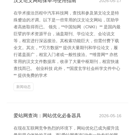
汉文论文网站保举与使用指南
2026-05-17
在学术接洽历程中汽车科技网，查找和参及第文论文是特
殊蹙迫的才调。以下是一些常用的汉文论文网站，匡助学
者高效取得而已。 领先，**中国知网（CNKI）** 是国内最
巨擘的学术资源平台，涵盖期刊、学位论文、会论说文
等，相宜进行深远接洽。其检索功能巨大，但需付费下载
全文。其次，**万方数据** 提供大量期刊和学位论文，履
行遮盖面广，相宜入门者或一般性接洽。**维普网** 亦然
常用的汉文文件数据库，收录了大量中枢期刊，相宜快速
查找而已。 创业科技 此外，**国度玄学社会科学文件中心
** 提供免费的学术
新闻动态
爱站网查询：网站优化必备器具
2026-05-16
在现在互联网竞争热烈的环境下，网站优化已成为擢升流