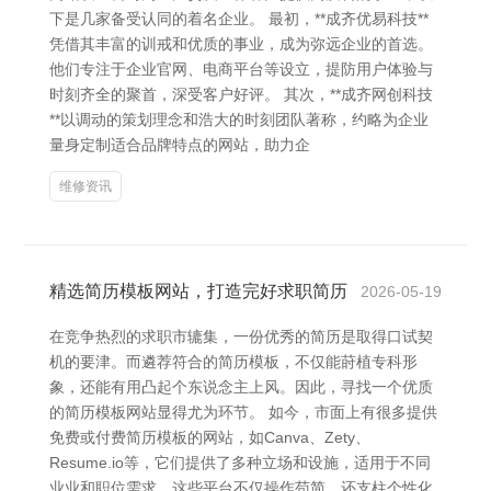
下是几家备受认同的着名企业。 最初，**成齐优易科技**
凭借其丰富的训戒和优质的事业，成为弥远企业的首选。
他们专注于企业官网、电商平台等设立，提防用户体验与
时刻齐全的聚首，深受客户好评。 其次，**成齐网创科技
**以调动的策划理念和浩大的时刻团队著称，约略为企业
量身定制适合品牌特点的网站，助力企
维修资讯
精选简历模板网站，打造完好求职简历
2026-05-19
在竞争热烈的求职市辘集，一份优秀的简历是取得口试契
机的要津。而遴荐符合的简历模板，不仅能莳植专科形
象，还能有用凸起个东说念主上风。因此，寻找一个优质
的简历模板网站显得尤为环节。 如今，市面上有很多提供
免费或付费简历模板的网站，如Canva、Zety、
Resume.io等，它们提供了多种立场和设施，适用于不同
业业和职位需求。这些平台不仅操作苟简，还支柱个性化