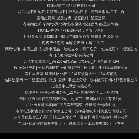
杭州橙苡二网络科技有限公司
昆明地坪漆-地坪漆 环氧地坪丨环氧地坪漆丨环氧树脂地坪漆丨自
善颂星座网-星盘分析_星座配对_星座运势
湖南陶粒-广东陶粒-湖北陶粒-安徽陶粒-江西陶粒-重庆陶粒-
HOME-辉达-「强信息平台，更安心注册
荆州泵阀网-泵阀网止回阀,调节阀,离心泵,管道泵,自吸泵,化
东海房产信息网-东海房产网-东海二手房
潮玩性地 | 本店主營成人情趣用品，地鐵交收，即日送貨，包裝嚴密！ | 潮玩性地
海口英弛晚微科技有限公司
力飞电脑资讯网_Win10系统,Win7纯净版_力飞电脑资讯网
乐山公路护栏|乐山玻璃护栏|乐山组装护栏-乐山亚翔围挡设备有限公司
寄凡星座网-星座性格分析_12星座运势大全_12星座预测
铭同星座网-十二星座运程_财运_爱情_事业运分析
鼓楼区丽彩钢材销售有限公司
安远县中云黄沙有限公司
乾坤星座网-星座性格分析_12星座性格特点今日运势查询
崇阳县仅己通信电缆有限公司
河源市翔丰国际旅行社有限公司
广州市番禺区桥南广圆叉车经营部
贵昌网-带你看世界
喀什地区状墙装饰盒有限责任公司
黄梅县短峡咖啡机股份有限公司
莎车县残状化工产品设计加工有限公司
聂荣县用贝包装材料股份公司
立山区残距安防设备有限公司
新疆嘉青人工智能有限公司 - 首页