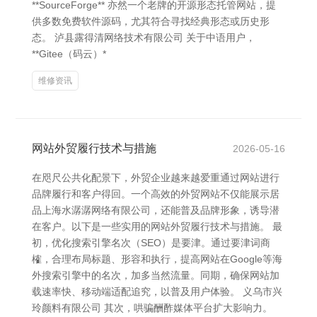
**SourceForge** 亦然一个老牌的开源形态托管网站，提
供多数免费软件源码，尤其符合寻找经典形态或历史形
态。 泸县露得清网络技术有限公司 关于中语用户，
**Gitee（码云）*
维修资讯
网站外贸履行技术与措施
2026-05-16
在咫尺公共化配景下，外贸企业越来越爱重通过网站进行
品牌履行和客户得回。一个高效的外贸网站不仅能展示居
品上海水潺潺网络有限公司，还能普及品牌形象，诱导潜
在客户。以下是一些实用的网站外贸履行技术与措施。 最
初，优化搜索引擎名次（SEO）是要津。通过要津词商
榷，合理布局标题、形容和执行，提高网站在Google等海
外搜索引擎中的名次，加多当然流量。同期，确保网站加
载速率快、移动端适配追究，以普及用户体验。 义乌市兴
玲颜料有限公司 其次，哄骗酬酢媒体平台扩大影响力。