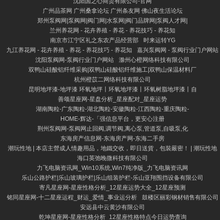
沈阳国之心商贸有限公司-官网
广州品茶网 广州桑拿论坛 广州条友网 佛山夜生活论坛
郑州泵阀网|泵阀网|阀门网|水泵网|阀门品牌网|泵阀人才网|
兰州养花网 - 花卉养殖 - 养花 - 养花技巧 - 养花知
南京市江宁区礼之东农产品经营部
时来运转YG
九江养花网 - 花卉养殖 - 养花 - 养花技巧 - 养花知
嘉兴泵阀网 - 泵阀行业门户网站
沈阳泵阀网-泵阀行业门户网站
滁州心橙网络科技有限公司
双鸭山硅酸铝纤维采购|双鸭山硅酸铝纤维施工|双鸭山保温材料厂
杭州橙苡二网络科技有限公司
昆明地坪漆-地坪漆 环氧地坪丨环氧地坪漆丨环氧树脂地坪漆丨自
善颂星座网-星盘分析_星座配对_星座运势
湖南陶粒-广东陶粒-湖北陶粒-安徽陶粒-江西陶粒-重庆陶粒-
HOME-辉达-「强信息平台，更安心注册
荆州泵阀网-泵阀网止回阀,调节阀,离心泵,管道泵,自吸泵,化
东海房产信息网-东海房产网-东海二手房
潮玩性地 | 本店主營成人情趣用品，地鐵交收，即日送貨，包裝嚴密！ | 潮玩性地
海口英弛晚微科技有限公司
力飞电脑资讯网_Win10系统,Win7纯净版_力飞电脑资讯网
乐山公路护栏|乐山玻璃护栏|乐山组装护栏-乐山亚翔围挡设备有限公司
寄凡星座网-星座性格分析_12星座运势大全_12星座预测
铭同星座网-十二星座运程_财运_爱情_事业运分析
鼓楼区丽彩钢材销售有限公司
安远县中云黄沙有限公司
乾坤星座网-星座性格分析_12星座性格特点今日运势查询