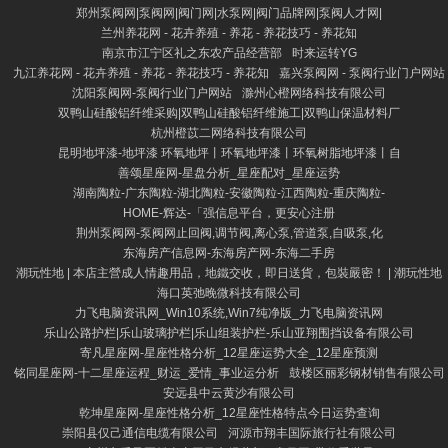
郑州泵阀网|泵阀网|阀门网|水泵网|阀门品牌网|泵阀人才网|
兰州养花网 - 花卉养殖 - 养花 - 养花技巧 - 养花知
南京市江宁区礼之东农产品经营部
时来运转YG
九江养花网 - 花卉养殖 - 养花 - 养花技巧 - 养花知
嘉兴泵阀网 - 泵阀行业门户网站
沈阳泵阀网-泵阀行业门户网站
滁州心橙网络科技有限公司
双鸭山硅酸铝纤维采购|双鸭山硅酸铝纤维施工|双鸭山保温材料厂
杭州橙苡二网络科技有限公司
昆明地坪漆-地坪漆 环氧地坪丨环氧地坪漆丨环氧树脂地坪漆丨自
善颂星座网-星盘分析_星座配对_星座运势
湖南陶粒-广东陶粒-湖北陶粒-安徽陶粒-江西陶粒-重庆陶粒-
HOME-辉达-「强信息平台，更安心注册
荆州泵阀网-泵阀网止回阀,调节阀,离心泵,管道泵,自吸泵,化
东海房产信息网-东海房产网-东海二手房
潮玩性地 | 本店主營成人情趣用品，地鐵交收，即日送貨，包裝嚴密！ | 潮玩性地
海口英弛晚微科技有限公司
力飞电脑资讯网_Win10系统,Win7纯净版_力飞电脑资讯网
乐山公路护栏|乐山玻璃护栏|乐山组装护栏-乐山亚翔围挡设备有限公司
寄凡星座网-星座性格分析_12星座运势大全_12星座预测
铭同星座网-十二星座运程_财运_爱情_事业运分析
鼓楼区丽彩钢材销售有限公司
安远县中云黄沙有限公司
乾坤星座网-星座性格分析_12星座性格特点今日运势查询
崇阳县仅己通信电缆有限公司
河源市翔丰国际旅行社有限公司