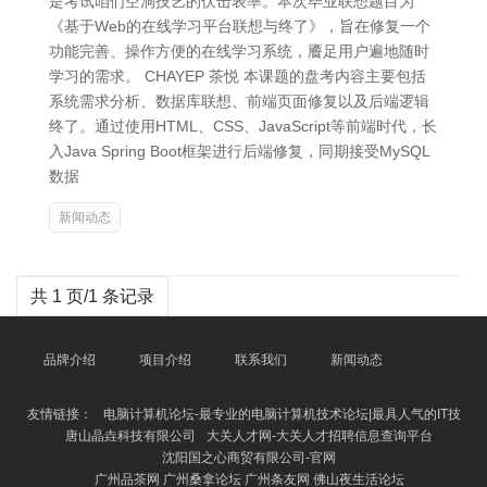
是考试咱们空洞技艺的伏击表率。本次毕业联想题目为
《基于Web的在线学习平台联想与终了》，旨在修复一个
功能完善、操作方便的在线学习系统，餍足用户遍地随时
学习的需求。 CHAYEP 茶悦 本课题的盘考内容主要包括
系统需求分析、数据库联想、前端页面修复以及后端逻辑
终了。通过使用HTML、CSS、JavaScript等前端时代，长
入Java Spring Boot框架进行后端修复，同期接受MySQL
数据
新闻动态
共 1 页/1 条记录
品牌介绍
项目介绍
联系我们
新闻动态
友情链接：
电脑计算机论坛-最专业的电脑计算机技术论坛|最具人气的IT技
唐山晶垚科技有限公司
大关人才网-大关人才招聘信息查询平台
沈阳国之心商贸有限公司-官网
广州品茶网 广州桑拿论坛 广州条友网 佛山夜生活论坛